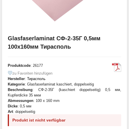
Glasfaserlaminat СФ-2-35Г 0,5мм
100x160мм Тирасполь
Produktcode
: 26177
zu Favoriten hinzufügen
Hersteller
:
Тирасполь
Kategorie
: Glasfaserlaminat kaschiert, doppelseitig
Beschreibung
: СФ-2-35Г (kaschiert doppelseitig) 0,5 мм,
Kupferdicke 35 мкм
Abmessungen
: 100 x 160 mm
Dicke
: 0,5 мм
Art
: doppelseitig
Produkt ist nicht verfügbar