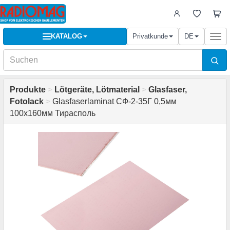
KATALOG
Privatkunde
DE
Togg
navi
Produkte
>
Lötgeräte, Lötmaterial
>
Glasfaser,
Fotolack
>
Glasfaserlaminat СФ-2-35Г 0,5мм
100x160мм Тирасполь