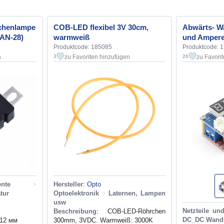
schenlampe
COB-LED flexibel 3V 30cm,
Abwärts- Wa
AN-28)
warmweiß
und Ampere
Produktcode: 185085
Produktcode: 
n
zu Favoriten hinzufügen
zu Favori
3
26
nte
>
Hersteller
:
Opto
tur
Optoelektronik
>
Laternen, Lampen
usw
Netzteile un
Beschreibung
: COB-LED-Röhrchen
DC_DC Wandl
x12 мм
300mm, 3VDC. Warmweiß: 3000K