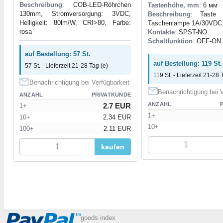
Beschreibung
: COB-LED-Röhrchen
Tastenhöhe, mm
: 6 мм
130mm, Stromversorgung: 3VDC,
Beschreibung
: Taste 
Helligkeit: 80lm/W, CRI>80, Farbe:
Taschenlampe 1A/30VDC
rosa
Kontakte
: SPST-NO
Schaltfunktion
: OFF-ON
auf Bestellung: 57 St.
auf Bestellung: 119 St.
57 St. - Lieferzeit 21-28 Tag (e)
119 St. - Lieferzeit 21-28 
Benachrichtigung bei Verfügbarkeit
Benachrichtigung bei V
ANZAHL
PRIVATKUNDE
ANZAHL
2.7 EUR
1+
1+
10+
2.34 EUR
10+
100+
2.11 EUR
kaufen
goods index