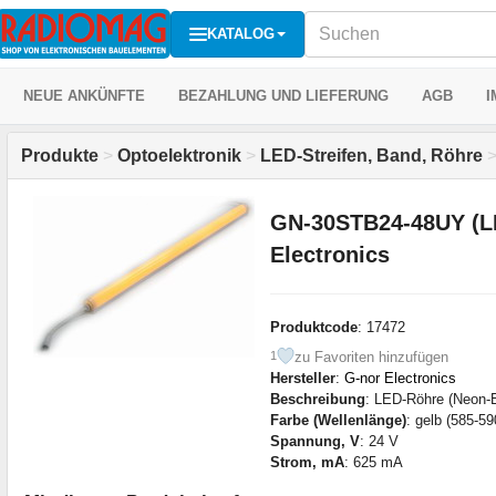
KATALOG
NEUE ANKÜNFTE
BEZAHLUNG UND LIEFERUNG
AGB
I
Produkte
>
Optoelektronik
>
LED-Streifen, Band, Röhre
GN-30STB24-48UY (L
Electronics
Produktcode
: 17472
zu Favoriten hinzufügen
1
Hersteller
:
G-nor Electronics
Beschreibung
: LED-Röhre (Neon-E
Farbe (Wellenlänge)
: gelb (585-5
Spannung, V
: 24 V
Strom, mA
: 625 mA