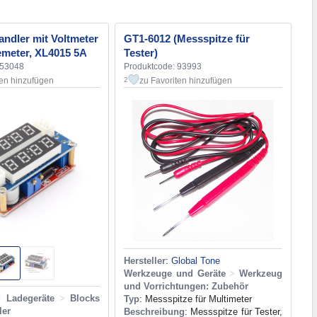
ndler mit Voltmeter
GT1-6012 (Messspitze für
meter, XL4015 5A
Tester)
153048
Produktcode: 93993
ten hinzufügen
zu Favoriten hinzufügen
2
Hersteller
:
Global Tone
Werkzeuge und Geräte
>
Werkzeug
und Vorrichtungen: Zubehör
d Ladegeräte
>
Blocks
Typ
: Messspitze für Multimeter
er
Beschreibung
: Messspitze für Tester,