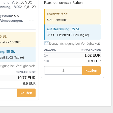
nnung, V
: 5...30 VDC
Paar, rot і schwarz Farben
annung, VDC
: 0,8...29
erwartet: 5 St.
gsstrom
: 5 A
5 St. - erwartet
Abmessungen, mm
:
auf Bestellung: 35 St.
35 St. - Lieferzeit 21-28 Tag (e)
0 St.
artet 27.10.2026
Benachrichtigung bei Verfügbarkeit
ANZAHL
PRIVATKUNDE
ng: 98 St.
1.02 EUR
1+
rzeit 21-28 Tag (e)
10+
0.9 EUR
tigung bei Verfügbarkeit
kaufen
PRIVATKUNDE
10.77 EUR
9.9 EUR
kaufen