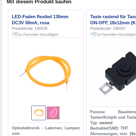
Mit diesem Produkt kaufen
LED-Faden flexibel 130mm
Taste rastend für Ta
DC3V 50mA, rosa
ON-OFF, 18x12mm (K
Produktcode: 190528
Produktcode: 190007
zu Favoriten hinzufügen
zu Favoriten hinzufüge
3
4
Passive Baueleme
Tasten/Knöpfe und Tasta
Typ
: rastend
Optoelektronik
>
Laternen, Lampen
Bedrahtet/SMD
: THT
usw
Abmessungen, mm
: 18