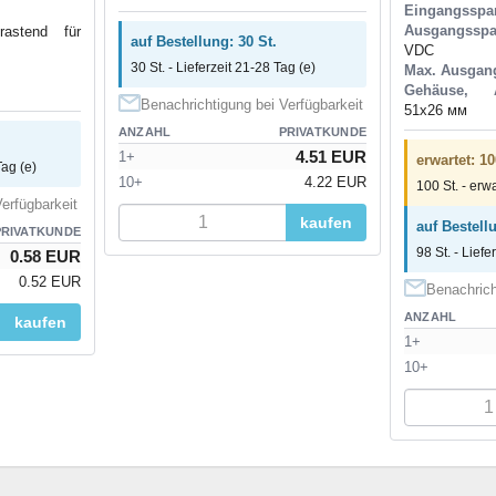
Eingangsspa
Ausgangssp
rastend für
auf Bestellung: 30 St.
VDC
30 St. - Lieferzeit 21-28 Tag (e)
Max. Ausgan
Gehäuse, 
Benachrichtigung bei Verfügbarkeit
51x26 мм
ANZAHL
PRIVATKUNDE
4.51 EUR
1+
erwartet: 10
Tag (e)
10+
4.22 EUR
100 St. - erw
erfügbarkeit
kaufen
auf Bestellu
PRIVATKUNDE
98 St. - Liefe
0.58 EUR
0.52 EUR
Benachrich
ANZAHL
kaufen
1+
10+