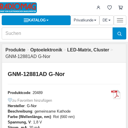
KATALOG
Privatkunde
DE
Togg
navi
Produkte
>
Optoelektronik
>
LED-Matrix, Cluster
>
GNM-12881AD G-Nor
GNM-12881AD G-Nor
Produktcode
: 20489
zu Favoriten hinzufügen
Hersteller
:
G-Nor
Beschreibung
: gemeinsame Kathode
Farbe (Wellenlänge, nm)
: Rot (660 nm)
Spannung, V
: 1,8 V
Strom, mA
: 20 mA