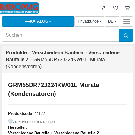
KATALOG
Privatkunde
DE
Togg
navi
Produkte
>
Verschiedene Bauteile
>
Verschiedene
Bauteile 2
>
GRM55DR72J224KW01L Murata
(Kondensatoren)
GRM55DR72J224KW01L Murata
(Kondensatoren)
Produktcode
: 44122
zu Favoriten hinzufügen
Hersteller
:
Verschiedene Bauteile
>
Verschiedene Bauteile 2