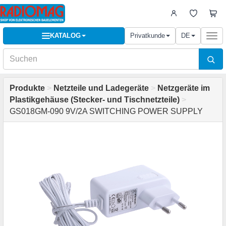
KATALOG
Privatkunde
DE
Togg
navi
Produkte
>
Netzteile und Ladegeräte
>
Netzgeräte im
Plastikgehäuse (Stecker- und Tischnetzteile)
>
GS018GM-090 9V/2A SWITCHING POWER SUPPLY