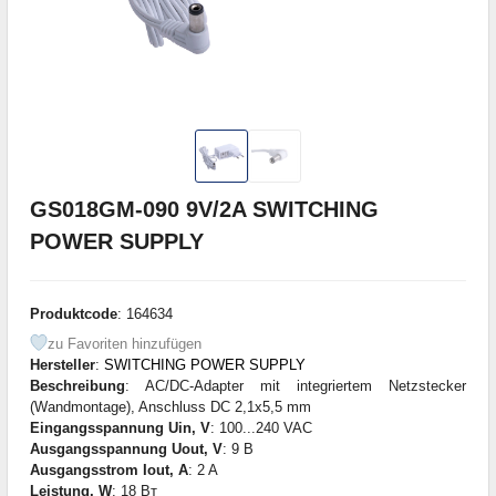
GS018GM-090 9V/2A SWITCHING
POWER SUPPLY
Produktcode
: 164634
zu Favoriten hinzufügen
Hersteller
:
SWITCHING POWER SUPPLY
Beschreibung
: AC/DC-Adapter mit integriertem Netzstecker
(Wandmontage), Anschluss DC 2,1x5,5 mm
Eingangsspannung Uin, V
: 100...240 VAC
Ausgangsspannung Uout, V
: 9 В
Ausgangsstrom Iout, A
: 2 A
Leistung, W
: 18 Вт