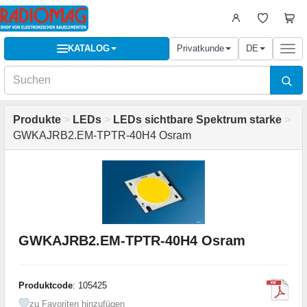
KATALOG
Privatkunde
DE
Togg
navi
Produkte
>
LEDs
>
LEDs sichtbare Spektrum starke
>
GWKAJRB2.EM-TPTR-40H4 Osram
GWKAJRB2.EM-TPTR-40H4 Osram
Produktcode
: 105425
zu Favoriten hinzufügen