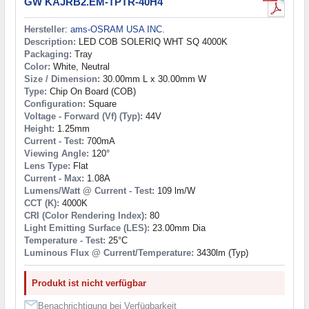
GW KAJRB2.EM-TPTR-40H4
Hersteller
:
ams-OSRAM USA INC.
Description:
LED COB SOLERIQ WHT SQ 4000K
Packaging:
Tray
Color:
White, Neutral
Size / Dimension:
30.00mm L x 30.00mm W
Type:
Chip On Board (COB)
Configuration:
Square
Voltage - Forward (Vf) (Typ):
44V
Height:
1.25mm
Current - Test:
700mA
Viewing Angle:
120°
Lens Type:
Flat
Current - Max:
1.08A
Lumens/Watt @ Current - Test:
109 lm/W
CCT (K):
4000K
CRI (Color Rendering Index):
80
Light Emitting Surface (LES):
23.00mm Dia
Temperature - Test:
25°C
Luminous Flux @ Current/Temperature:
3430lm (Typ)
Produkt ist nicht verfügbar
Benachrichtigung bei Verfügbarkeit