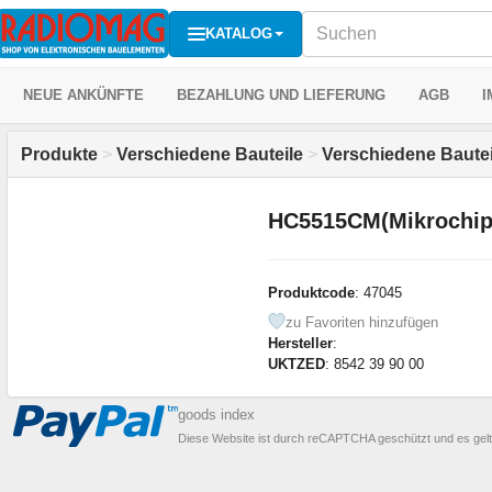
KATALOG
NEUE ANKÜNFTE
BEZAHLUNG UND LIEFERUNG
AGB
I
Produkte
>
Verschiedene Bauteile
>
Verschiedene Bautei
HC5515CM(Mikrochip
Produktcode
: 47045
zu Favoriten hinzufügen
Hersteller
:
UKTZED
: 8542 39 90 00
goods index
Diese Website ist durch reCAPTCHA geschützt und es gel