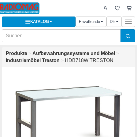
KATALOG
Privatkunde
DE
Togg
navi
Produkte
>
Aufbewahrungssysteme und Möbel
>
Industriemöbel Treston
>
HDB718W TRESTON