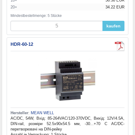
10+
36.58 EUR
20+
34.22 EUR
Mindestbestellmenge: 5 Stücke
kaufen
HDR-60-12
Hersteller
:
MEAN WELL
AC/DC, 54W, Вхід: 85-264VAC/120-370VDC, Вихід: 12V/4.5А,
DIN-rail, розміри 52.5х90х54.5 мм, -30...+70 С AC/DC-
перетворювачі на DIN-рейку
Anzahl je Verpackung: 1 Stücke