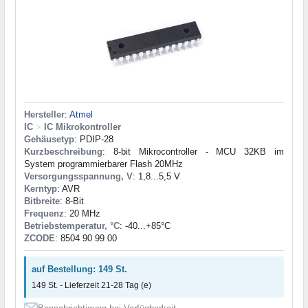
Hersteller
:
Atmel
IC
>
IC Mikrokontroller
Gehäusetyp
: PDIP-28
Kurzbeschreibung
: 8-bit Mikrocontroller - MCU 32KB im
System programmierbarer Flash 20MHz
Versorgungsspannung, V
: 1,8...5,5 V
Kerntyp
: AVR
Bitbreite
: 8-Bit
Frequenz
: 20 MHz
Betriebstemperatur, °C
: -40...+85°С
ZCODE
: 8504 90 99 00
auf Bestellung: 149 St.
149 St. - Lieferzeit 21-28 Tag (e)