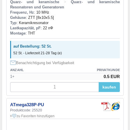
Quarz- und keramische
>
Quarz- und keramische
Resonatoren und Generatoren
Frequenz, Hz
: 10 MHz
Gehäuse
: ZTT [8x10x5.5]
Typ
: Keramikresonator
Lastkapazität, pF
: 22 пФ
Montage
: THT
auf Bestellung: 52 St.
52 St. - Lieferzeit 21-28 Tag (e)
Benachrichtigung bei Verfügbarkeit
ANZAHL
PRIVATKUNDE
0.5 EUR
1+
kaufen
ATmega328P-PU
Produktcode: 25520
zu Favoriten hinzufügen
6