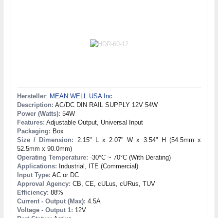
Hersteller
:
MEAN WELL USA Inc.
Description:
AC/DC DIN RAIL SUPPLY 12V 54W
Power (Watts):
54W
Features:
Adjustable Output, Universal Input
Packaging:
Box
Size / Dimension:
2.15" L x 2.07" W x 3.54" H (54.5mm x
52.5mm x 90.0mm)
Operating Temperature:
-30°C ~ 70°C (With Derating)
Applications:
Industrial, ITE (Commercial)
Input Type:
AC or DC
Approval Agency:
CB, CE, cULus, cURus, TUV
Efficiency:
88%
Current - Output (Max):
4.5A
Voltage - Output 1:
12V