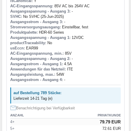
isCanonical:
Y
AC-Eingangsspannung:
85V AC bis 264V AC
Ausgangsspannung - Ausgang 3:
-
SVHC:
No SVHC (25-Jun-2025)
Ausgangsstrom - Ausgang 3:
-
Stromversorgungsausgang:
Einstellbar, fest
Produktpalette:
HDR-60 Series
Ausgangsspannung - Ausgang 1:
12VDC
productTraceability:
No
usEccn:
EAR99
AC-Eingangsspannung, min.:
85V
Ausgangsspannung - Ausgang 2:
-
Ausgangsstrom - Ausgang 1:
4.5A
Anwendungen für das Netzteil:
ITE
Ausgangsleistung, max.:
54W
Ausgangsstrom - Ausgang 4:
-
auf Bestellung 789 Stücke:
Lieferzeit 14-21 Tag (e)
Benachrichtigung bei Verfügbarkeit
ANZAHL
PRIVATKUNDE
79.79 EUR
4+
5+
72.61 EUR