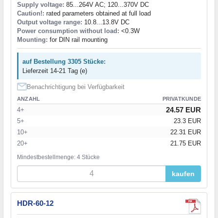
Supply voltage:
85...264V AC; 120...370V DC
Caution!:
rated parameters obtained at full load
Output voltage range:
10.8...13.8V DC
Power consumption without load:
<0.3W
Mounting:
for DIN rail mounting
auf Bestellung 3305 Stücke:
Lieferzeit 14-21 Tag (e)
Benachrichtigung bei Verfügbarkeit
ANZAHL
PRIVATKUNDE
24.57 EUR
4+
5+
23.3 EUR
10+
22.31 EUR
20+
21.75 EUR
Mindestbestellmenge: 4 Stücke
kaufen
HDR-60-12