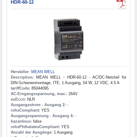
HDR-60-12
Hersteller
:
MEAN WELL
Description:
MEAN WELL - HDR-60-12 - AC/DC-Netzteil für
DIN-Schienenmontage, ITE, 1 Ausgang, 54 W, 12 VDC, 4.5 A
tariffCode:
85044095
AC-Eingangsspannung, max.:
264V
euEccn:
NLR
Ausgangsstrom - Ausgang 2:
-
rohsCompliant:
YES
Ausgangsspannung - Ausgang 4:
-
hazardous:
false
rohsPhthalatesCompliant:
YES
Anzahl der Ausgänge:
1 Ausgang