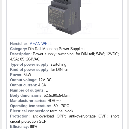
Hersteller
:
MEAN WELL
Category:
Din Rail Mounting Power Supplies
Description:
Power supply: switching; for DIN rail; 54W; 12VDC;
4.5A; 85÷264VAC
Type of power supply:
switching
Kind of power supply:
for DIN rail
Power:
54W
Output voltage:
12V DC
Output current:
4.5A
Number of outputs:
1
Body dimensions:
52.5x90x54.5mm
Manufacturer series:
HDR-60
Operating temperature:
-30...70°C
Electrical connection:
terminal block
Protection:
anti-overload OPP; anti-overvoltage OVP; short
circuit protection SCP
Efficiency:
88%