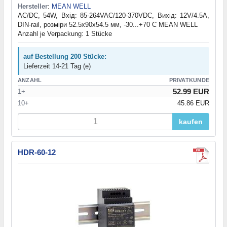
Hersteller
:
MEAN WELL
AC/DC, 54W, Вхід: 85-264VAC/120-370VDC, Вихід: 12V/4.5А,
DIN-rail, розміри 52.5х90х54.5 мм, -30...+70 С MEAN WELL
Anzahl je Verpackung: 1 Stücke
auf Bestellung 200 Stücke:
Lieferzeit 14-21 Tag (e)
ANZAHL
PRIVATKUNDE
52.99 EUR
1+
10+
45.86 EUR
kaufen
HDR-60-12