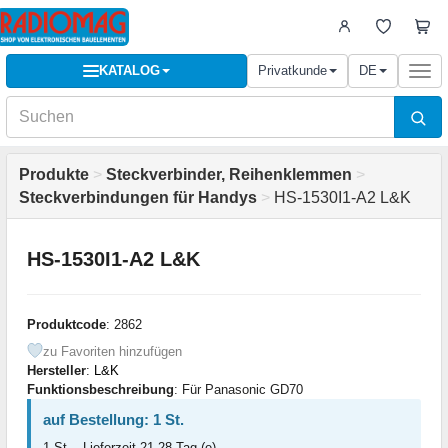
KATALOG
Privatkunde
DE
Togg
navi
Produkte
>
Steckverbinder, Reihenklemmen
>
Steckverbindungen für Handys
>
HS-1530I1-A2 L&K
HS-1530I1-A2 L&K
Produktcode
: 2862
zu Favoriten hinzufügen
Hersteller
:
L&K
Funktionsbeschreibung
: Für Panasonic GD70
auf Bestellung: 1 St.
1 St. - Lieferzeit 21-28 Tag (e)