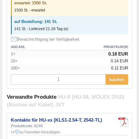
erwartet: 1500 St.
1500 St. - erwartet
auf Bestellung: 141 St.
141 St. - Lieferzeit 21-28 Tag (e)
Benachrichtigung bei Verfügbarkeit
ANZAHL
PRIVATKUNDE
0.18 EUR
1+
10+
0.14 EUR
100+
0.11 EUR
kaufen
Verwandte Produkte
HU-8 (HU-08, MOLEX 2510)
(Buchse auf Kabel) JVT
Kontakte für HU-xx (KLS1-2.54-T, 2542-TL)
Produktcode: 8246
zu Favoriten hinzufügen
14