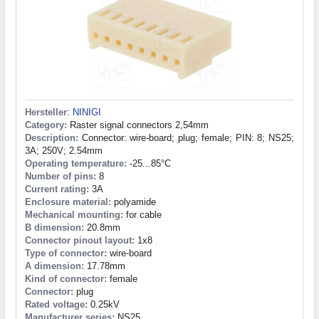
Hersteller
:
NINIGI
Category:
Raster signal connectors 2,54mm
Description:
Connector: wire-board; plug; female; PIN: 8; NS25;
3A; 250V; 2.54mm
Operating temperature:
-25...85°C
Number of pins:
8
Current rating:
3A
Enclosure material:
polyamide
Mechanical mounting:
for cable
B dimension:
20.8mm
Connector pinout layout:
1x8
Type of connector:
wire-board
A dimension:
17.78mm
Kind of connector:
female
Connector:
plug
Rated voltage:
0.25kV
Manufacturer series:
NS25