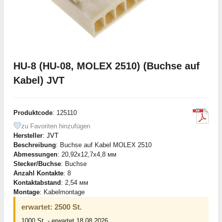
HU-8 (HU-08, MOLEX 2510) (Buchse auf
Kabel) JVT
Produktcode
: 125110
zu Favoriten hinzufügen
Hersteller
:
JVT
Beschreibung
: Buchse auf Kabel MOLEX 2510
Abmessungen
: 20,92x12,7x4,8 мм
Stecker/Buchse
: Buchse
Anzahl Kontakte
: 8
Kontaktabstand
: 2,54 мм
Montage
: Kabelmontage
erwartet: 2500 St.
1000 St. - erwartet 18.08.2026