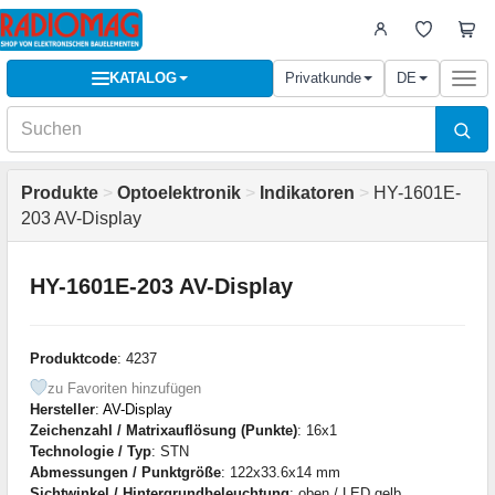
KATALOG
Privatkunde
DE
Togg
navi
Produkte
>
Optoelektronik
>
Indikatoren
>
HY-1601E-
203 AV-Display
HY-1601E-203 AV-Display
Produktcode
: 4237
zu Favoriten hinzufügen
Hersteller
:
AV-Display
Zeichenzahl / Matrixauflösung (Punkte)
: 16x1
Technologie / Typ
: STN
Abmessungen / Punktgröße
: 122x33.6x14 mm
Sichtwinkel / Hintergrundbeleuchtung
: oben / LED gelb