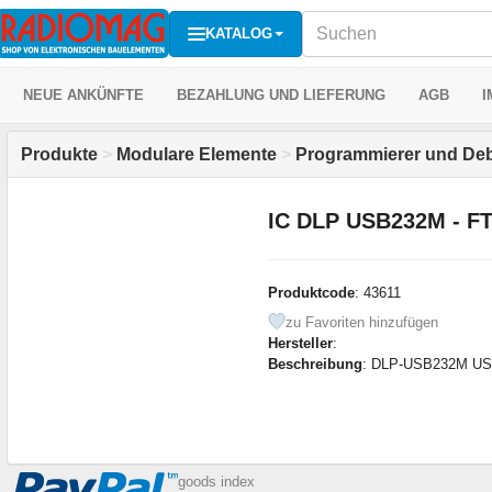
KATALOG
NEUE ANKÜNFTE
BEZAHLUNG UND LIEFERUNG
AGB
I
Produkte
>
Modulare Elemente
>
Programmierer und De
IC DLP USB232M - FT
Produktcode
: 43611
zu Favoriten hinzufügen
Hersteller
:
Beschreibung
: DLP-USB232M USB 
goods index