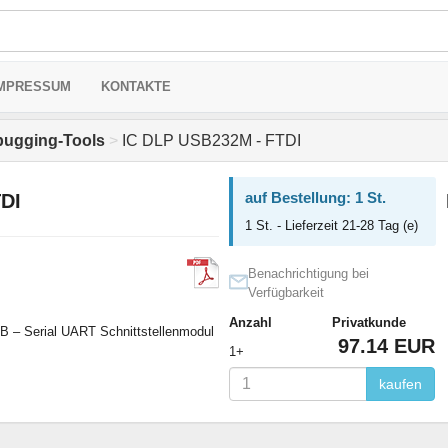
MPRESSUM
KONTAKTE
bugging-Tools
>
IC DLP USB232M - FTDI
auf Bestellung: 1 St.
DI
1 St. - Lieferzeit 21-28 Tag (e)
Benachrichtigung bei
Verfügbarkeit
Anzahl
Privatkunde
– Serial UART Schnittstellenmodul
97.14 EUR
1+
kaufen