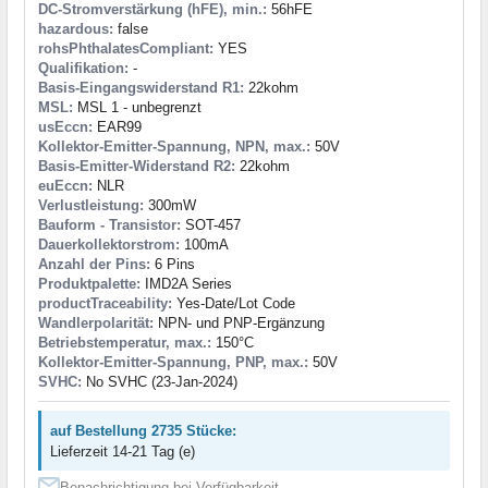
DC-Stromverstärkung (hFE), min.:
56hFE
hazardous:
false
rohsPhthalatesCompliant:
YES
Qualifikation:
-
Basis-Eingangswiderstand R1:
22kohm
MSL:
MSL 1 - unbegrenzt
usEccn:
EAR99
Kollektor-Emitter-Spannung, NPN, max.:
50V
Basis-Emitter-Widerstand R2:
22kohm
euEccn:
NLR
Verlustleistung:
300mW
Bauform - Transistor:
SOT-457
Dauerkollektorstrom:
100mA
Anzahl der Pins:
6 Pins
Produktpalette:
IMD2A Series
productTraceability:
Yes-Date/Lot Code
Wandlerpolarität:
NPN- und PNP-Ergänzung
Betriebstemperatur, max.:
150°C
Kollektor-Emitter-Spannung, PNP, max.:
50V
SVHC:
No SVHC (23-Jan-2024)
auf Bestellung 2735 Stücke:
Lieferzeit 14-21 Tag (e)
Benachrichtigung bei Verfügbarkeit