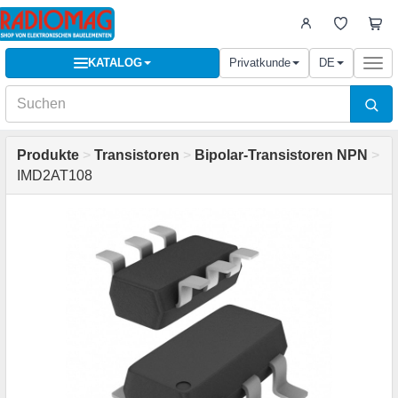
KATALOG
Privatkunde
DE
Togg
navi
Produkte
>
Transistoren
>
Bipolar-Transistoren NPN
>
IMD2AT108