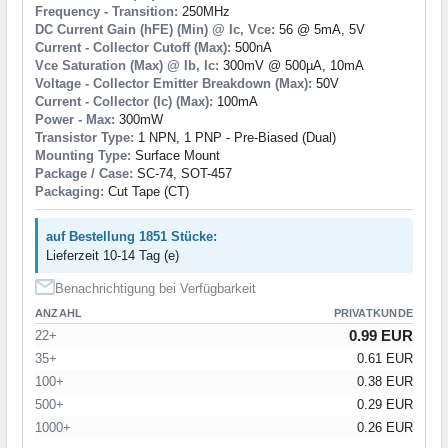
Frequency - Transition:
250MHz
DC Current Gain (hFE) (Min) @ Ic, Vce:
56 @ 5mA, 5V
Current - Collector Cutoff (Max):
500nA
Vce Saturation (Max) @ Ib, Ic:
300mV @ 500µA, 10mA
Voltage - Collector Emitter Breakdown (Max):
50V
Current - Collector (Ic) (Max):
100mA
Power - Max:
300mW
Transistor Type:
1 NPN, 1 PNP - Pre-Biased (Dual)
Mounting Type:
Surface Mount
Package / Case:
SC-74, SOT-457
Packaging:
Cut Tape (CT)
auf Bestellung 1851 Stücke:
Lieferzeit 10-14 Tag (e)
Benachrichtigung bei Verfügbarkeit
ANZAHL
PRIVATKUNDE
0.99 EUR
22+
35+
0.61 EUR
100+
0.38 EUR
500+
0.29 EUR
1000+
0.26 EUR