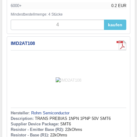
6000+
0.2 EUR
Mindestbestellmenge: 4 Stücke
kaufen
IMD2AT108
Hersteller
:
Rohm Semiconductor
Description:
TRANS PREBIAS 1NPN 1PNP 50V SMT6
Supplier Device Package:
SMT6
Resistor - Emitter Base (R2):
22kOhms
Resistor - Base (R1):
22kOhms