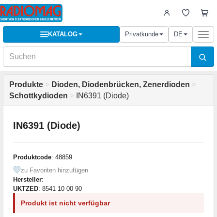
KATALOG
Privatkunde
DE
Togg
navi
Produkte
>
Dioden, Diodenbrücken, Zenerdioden
>
Schottkydioden
>
IN6391 (Diode)
IN6391 (Diode)
Produktcode
: 48859
zu Favoriten hinzufügen
Hersteller
:
UKTZED
: 8541 10 00 90
Produkt ist nicht verfügbar