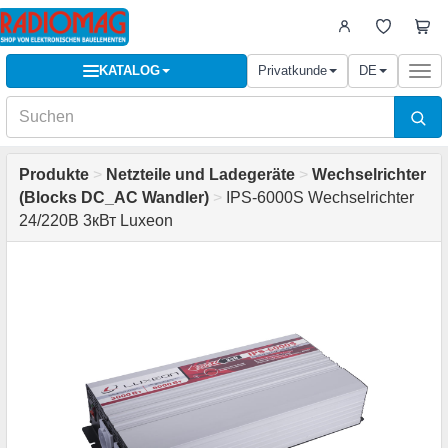
KATALOG
Privatkunde
DE
Togg
navi
Produkte
>
Netzteile und Ladegeräte
>
Wechselrichter
(Blocks DC_AC Wandler)
>
IPS-6000S Wechselrichter
24/220В 3кВт Luxeon