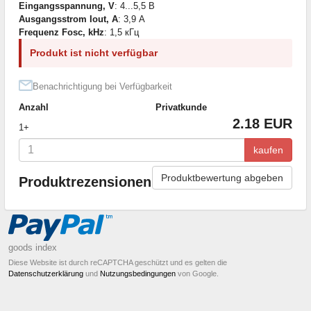
Eingangsspannung, V
: 4...5,5 В
Ausgangsstrom Iout, A
: 3,9 А
Frequenz Fosc, kHz
: 1,5 кГц
Produkt ist nicht verfügbar
Benachrichtigung bei Verfügbarkeit
Anzahl
Privatkunde
2.18 EUR
1+
kaufen
Produktbewertung abgeben
Produktrezensionen
goods index
Diese Website ist durch reCAPTCHA geschützt und es gelten die
Datenschutzerklärung
und
Nutzungsbedingungen
von Google.