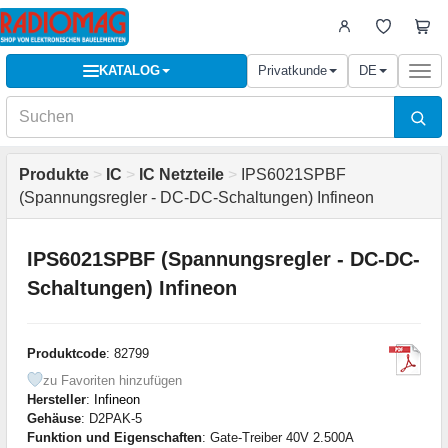
KATALOG
Privatkunde
DE
Togg
navi
Produkte
>
IC
>
IC Netzteile
>
IPS6021SPBF
(Spannungsregler - DC-DC-Schaltungen) Infineon
IPS6021SPBF (Spannungsregler - DC-DC-
Schaltungen) Infineon
Produktcode
: 82799
zu Favoriten hinzufügen
Hersteller
:
Infineon
Gehäuse
: D2PAK-5
Funktion und Eigenschaften
: Gate-Treiber 40V 2.500A