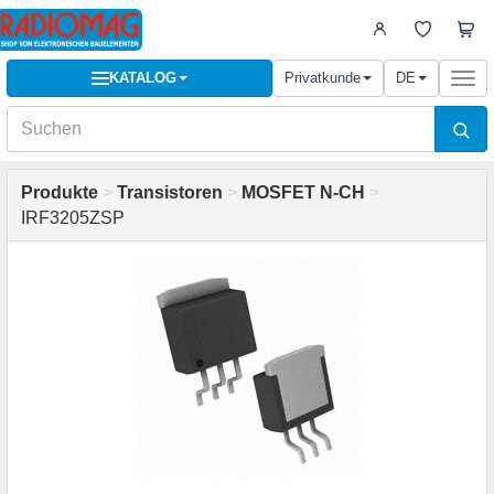
KATALOG
Privatkunde
DE
Togg
navi
Produkte
>
Transistoren
>
MOSFET N-CH
>
IRF3205ZSP