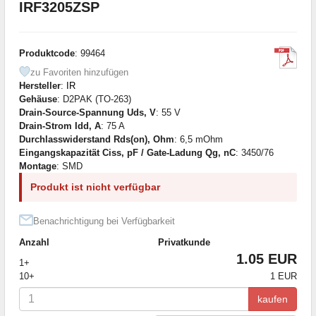
IRF3205ZSP
Produktcode
: 99464
zu Favoriten hinzufügen
Hersteller
:
IR
Gehäuse
: D2PAK (TO-263)
Drain-Source-Spannung Uds, V
: 55 V
Drain-Strom Idd, A
: 75 A
Durchlasswiderstand Rds(on), Ohm
: 6,5 mOhm
Eingangskapazität Ciss, pF / Gate-Ladung Qg, nC
: 3450/76
Montage
: SMD
Produkt ist nicht verfügbar
Benachrichtigung bei Verfügbarkeit
Anzahl
Privatkunde
1.05 EUR
1+
10+
1 EUR
kaufen