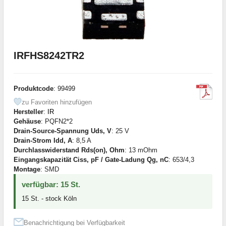
IRFHS8242TR2
Produktcode
: 99499
zu Favoriten hinzufügen
Hersteller
:
IR
Gehäuse
: PQFN2*2
Drain-Source-Spannung Uds, V
: 25 V
Drain-Strom Idd, A
: 8,5 A
Durchlasswiderstand Rds(on), Ohm
: 13 mOhm
Eingangskapazität Ciss, pF / Gate-Ladung Qg, nC
: 653/4,3
Montage
: SMD
verfügbar: 15 St.
15 St. - stock Köln
Benachrichtigung bei Verfügbarkeit