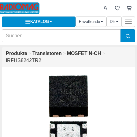
KATALOG
Privatkunde
DE
Togg
navi
Produkte
>
Transistoren
>
MOSFET N-CH
>
IRFHS8242TR2