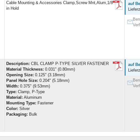
Cable Mounting & Accessories Clamp,Screw Mnt,Alum,1/8
auf Be
in Hold
Liefer
Ben
Ver
Description:
CBL CLAMP P-TYPE SILVER FASTENER
auf Be
Material Thickness:
0.031" (0.80mm)
Liefer
Opening Size:
0.125" (3.18mm)
Ben
Panel Hole Size:
0.204" (5.18mm)
Ver
Width:
0.375" (9.53mm)
Type:
Clamp, P-Type
Material:
Aluminum
Mounting Type:
Fastener
Color:
Silver
Packaging:
Bulk