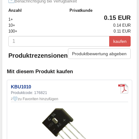
Benachrichtigung bei Verfügbarkeit
Anzahl
Privatkunde
0.15 EUR
1+
10+
0.14 EUR
100+
0.11 EUR
kaufen
Produktbewertung abgeben
Produktrezensionen
Mit diesem Produkt kaufen
KBU1010
Produktcode: 176821
zu Favoriten hinzufügen
2