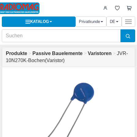
KATALOG
Privatkunde
DE
Togg
navi
Produkte
>
Passive Bauelemente
>
Varistoren
>
JVR-
10N270K-Bochen(Varistor)