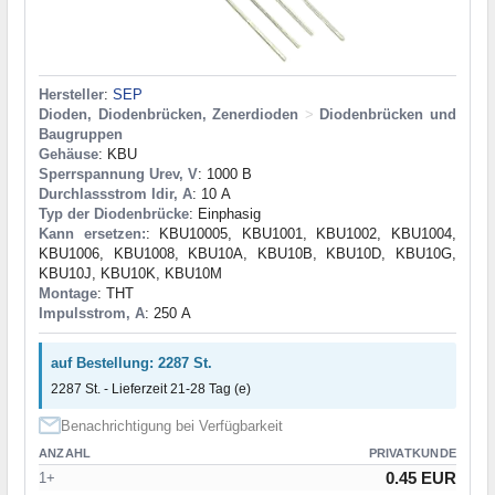
Hersteller
:
SEP
Dioden, Diodenbrücken, Zenerdioden
>
Diodenbrücken und
Baugruppen
Gehäuse
: KBU
Sperrspannung Urev, V
: 1000 В
Durchlassstrom Idir, A
: 10 А
Typ der Diodenbrücke
: Einphasig
Kann ersetzen:
: KBU10005, KBU1001, KBU1002, KBU1004,
KBU1006, KBU1008, KBU10A, KBU10B, KBU10D, KBU10G,
KBU10J, KBU10K, KBU10M
Montage
: THT
Impulsstrom, A
: 250 А
auf Bestellung: 2287 St.
2287 St. - Lieferzeit 21-28 Tag (e)
Benachrichtigung bei Verfügbarkeit
ANZAHL
PRIVATKUNDE
0.45 EUR
1+