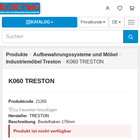
KATALOG
Privatkunde
DE
Togg
navi
Produkte
>
Aufbewahrungssysteme und Möbel
>
Industriemöbel Treston
>
K060 TRESTON
K060 TRESTON
Produktcode
: 21265
zu Favoriten hinzufügen
Hersteller
:
TRESTON
Beschreibung
: Beutelhaken 170mm
Produkt ist nicht verfügbar