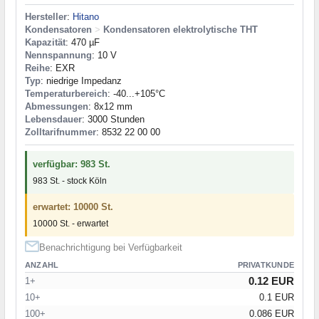
Hersteller
:
Hitano
Kondensatoren
>
Kondensatoren elektrolytische THT
Kapazität
: 470 µF
Nennspannung
: 10 V
Reihe
: EXR
Typ
: niedrige Impedanz
Temperaturbereich
: -40...+105°C
Abmessungen
: 8x12 mm
Lebensdauer
: 3000 Stunden
Zolltarifnummer
: 8532 22 00 00
verfügbar: 983 St.
983 St. - stock Köln
erwartet: 10000 St.
10000 St. - erwartet
Benachrichtigung bei Verfügbarkeit
ANZAHL
PRIVATKUNDE
0.12 EUR
1+
10+
0.1 EUR
100+
0.086 EUR