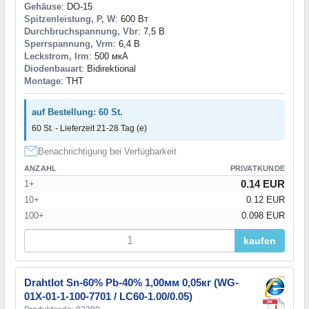
Gehäuse
: DO-15
Spitzenleistung, P, W
: 600 Вт
Durchbruchspannung, Vbr
: 7,5 В
Sperrspannung, Vrm
: 6,4 В
Leckstrom, Irm
: 500 мкА
Diodenbauart
: Bidirektional
Montage
: THT
auf Bestellung: 60 St.
60 St. - Lieferzeit 21-28 Tag (e)
Benachrichtigung bei Verfügbarkeit
ANZAHL
PRIVATKUNDE
0.14 EUR
1+
10+
0.12 EUR
100+
0.098 EUR
kaufen
Drahtlot Sn-60% Pb-40% 1,00мм 0,05кг (WG-
01X-01-1-100-7701 / LC60-1.00/0.05)