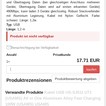
und Übertragung Daten (bei gleichzeitigen Anschluss mehreren
Geräte, Übertragung Daten wird auf ersten erkannten Geräte)
480Mbps, kann laden 3 Geräte gleichzeitig. Robust Steckverbinder
mit Aluminium Legierung, Kabel mit Nylon- Geflecht. Farbe
schwarz. Länge: 1,2м.
Typ
: USB
Länge
: 1,2 m
Produkt ist nicht verfügbar
Benachrichtigung bei Verfügbarkeit
Anzahl
Privatkunde
17.71 EUR
1+
kaufen
Produktbewertung abgeben
Produktrezensionen
Verwandte Produkte
Kabel USB US-SJ511 U71
(USAMS) All in One Aluminum Alloy Fast Charging
100W (USAMS) USAMS