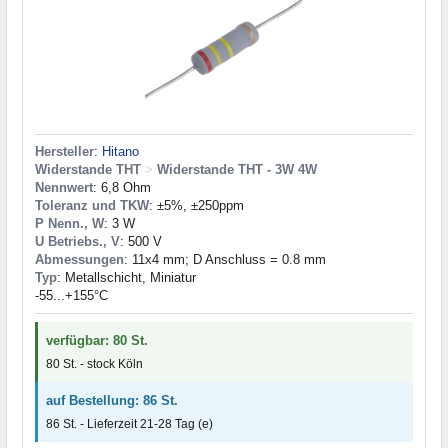
Hersteller
:
Hitano
Widerstande THT
>
Widerstande THT - 3W 4W
Nennwert
: 6,8 Ohm
Toleranz und TKW
: ±5%, ±250ppm
P Nenn., W
: 3 W
U Betriebs., V
: 500 V
Abmessungen
: 11x4 mm; D Anschluss = 0.8 mm
Typ
: Metallschicht, Miniatur
-55...+155°C
verfügbar: 80 St.
80 St. - stock Köln
auf Bestellung: 86 St.
86 St. - Lieferzeit 21-28 Tag (e)