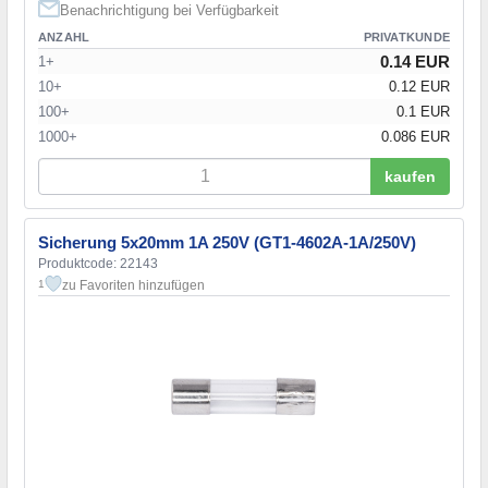
Benachrichtigung bei Verfügbarkeit
ANZAHL
PRIVATKUNDE
0.14 EUR
1+
10+
0.12 EUR
100+
0.1 EUR
1000+
0.086 EUR
kaufen
Sicherung 5x20mm 1A 250V (GT1-4602A-1A/250V)
Produktcode: 22143
zu Favoriten hinzufügen
1