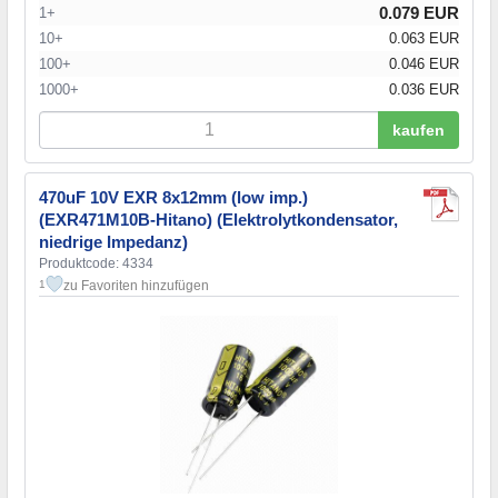
0.079 EUR
1+
10+
0.063 EUR
100+
0.046 EUR
1000+
0.036 EUR
kaufen
470uF 10V EXR 8x12mm (low imp.)
(EXR471M10B-Hitano) (Elektrolytkondensator,
niedrige Impedanz)
Produktcode: 4334
zu Favoriten hinzufügen
1