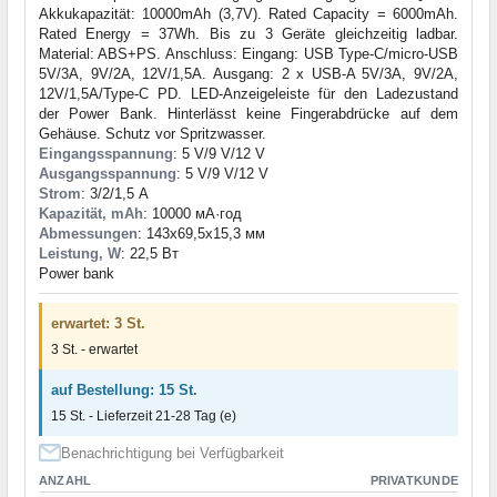
Akkukapazität: 10000mAh (3,7V). Rated Capacity = 6000mAh.
Rated Energy = 37Wh. Bis zu 3 Geräte gleichzeitig ladbar.
Material: ABS+PS. Anschluss: Eingang: USB Type-C/micro-USB
5V/3A, 9V/2A, 12V/1,5A. Ausgang: 2 x USB-A 5V/3A, 9V/2A,
12V/1,5A/Type-C PD. LED-Anzeigeleiste für den Ladezustand
der Power Bank. Hinterlässt keine Fingerabdrücke auf dem
Gehäuse. Schutz vor Spritzwasser.
Eingangsspannung
: 5 V/9 V/12 V
Ausgangsspannung
: 5 V/9 V/12 V
Strom
: 3/2/1,5 А
Kapazität, mAh
: 10000 мА·год
Abmessungen
: 143x69,5x15,3 мм
Leistung, W
: 22,5 Вт
Power bank
erwartet: 3 St.
3 St. - erwartet
auf Bestellung: 15 St.
15 St. - Lieferzeit 21-28 Tag (e)
Benachrichtigung bei Verfügbarkeit
ANZAHL
PRIVATKUNDE