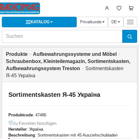
KATALOG
Privatkunde
DE
Togg
navi
Produkte
>
Aufbewahrungssysteme und Möbel
>
Schraubenbox, Kleinteilemagazin, Sortimentskasten,
Aufbewahrungssystem Treston
>
Sortimentskasten
Я-45 Україна
Sortimentskasten Я-45 Україна
Produktcode
: 47486
zu Favoriten hinzufügen
Hersteller
:
Україна
Beschreibung
: Sortimentskasten mit 45 Ausziehschubladen