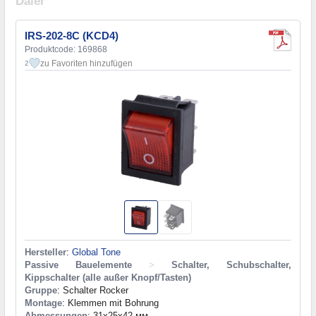
Daier
IRS-202-8C (KCD4)
Produktcode: 169868
zu Favoriten hinzufügen
2
Hersteller
:
Global Tone
Passive Bauelemente
>
Schalter, Schubschalter,
Kippschalter (alle außer Knopf/Tasten)
Gruppe
: Schalter Rocker
Montage
: Klemmen mit Bohrung
Abmessungen
: 31x25x42 мм