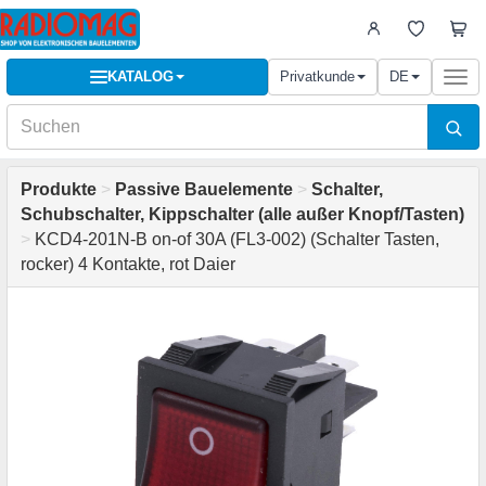
KATALOG
Privatkunde
DE
Togg
navi
Produkte
>
Passive Bauelemente
>
Schalter,
Schubschalter, Kippschalter (alle außer Knopf/Tasten)
>
KCD4-201N-B on-of 30A (FL3-002) (Schalter Tasten,
rocker) 4 Kontakte, rot Daier