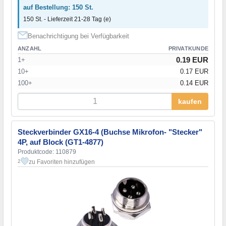
auf Bestellung: 150 St.
150 St. - Lieferzeit 21-28 Tag (e)
Benachrichtigung bei Verfügbarkeit
ANZAHL
PRIVATKUNDE
0.19 EUR
1+
10+
0.17 EUR
100+
0.14 EUR
kaufen
Steckverbinder GX16-4 (Buchse Mikrofon- "Stecker"
4P, auf Block (GT1-4877)
Produktcode: 110879
zu Favoriten hinzufügen
2