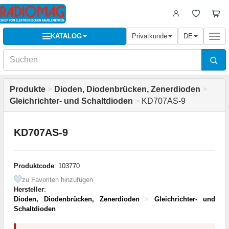
KATALOG
Privatkunde
DE
Togg
navi
Produkte
>
Dioden, Diodenbrücken, Zenerdioden
>
Gleichrichter- und Schaltdioden
>
KD707AS-9
KD707AS-9
Produktcode
: 103770
zu Favoriten hinzufügen
Hersteller
:
Dioden, Diodenbrücken, Zenerdioden
>
Gleichrichter- und
Schaltdioden