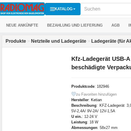
KATALOG
NEUE ANKÜNFTE
BEZAHLUNG UND LIEFERUNG
AGB
I
Produkte
>
Netzteile und Ladegeräte
>
Ladegeräte (für A
Kfz-Ladegerät USB-A
beschädigte Verpack
Produktcode
: 182946
zu Favoriten hinzufügen
Hersteller
:
Ketian
Beschreibung
: KFZ-Ladegerät 3
5V-2,4A/ 9V-2A/ 12V-1,5A
U ein.
: 12-24 V
Leistung
: 18 W
Abmessungen
: 58x27 mm