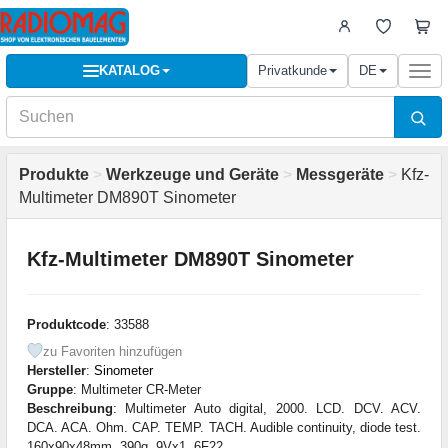
KATALOG
Privatkunde
DE
Togg
navi
Produkte
>
Werkzeuge und Geräte
>
Messgeräte
>
Kfz-
Multimeter DM890T Sinometer
Kfz-Multimeter DM890T Sinometer
Produktcode
: 33588
zu Favoriten hinzufügen
Hersteller
:
Sinometer
Gruppe
: Multimeter CR-Meter
Beschreibung
: Multimeter Auto digital, 2000. LCD. DCV. ACV.
DCA. ACA. Ohm. CAP. TEMP. TACH. Audible continuity, diode test.
160x90x48mm. 390g. 9Vx1, 6F22