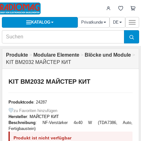
KATALOG
Privatkunde
DE
Togg
navi
Produkte
>
Modulare Elemente
>
Blöcke und Module
>
KIT BM2032 МАЙСТЕР КИТ
KIT BM2032 МАЙСТЕР КИТ
Produktcode
: 24287
zu Favoriten hinzufügen
Hersteller
:
МАЙСТЕР КИТ
Beschreibung
: NF-Verstärker 4x40 W (TDA7386, Auto,
Fertigbaustein)
Produkt ist nicht verfügbar