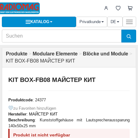
KATALOG
Privatkunde
DE
Togg
navi
Produkte
>
Modulare Elemente
>
Blöcke und Module
>
KIT BOX-FB08 МАЙСТЕР КИТ
KIT BOX-FB08 МАЙСТЕР КИТ
Produktcode
: 24377
zu Favoriten hinzufügen
Hersteller
:
МАЙСТЕР КИТ
Beschreibung
: Kunststoffgehäuse mit Lautsprecheraussparung
140x50x25 mm
Produkt ist nicht verfügbar