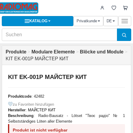
KATALOG
Privatkunde
DE
Togg
navi
Produkte
>
Modulare Elemente
>
Blöcke und Module
>
KIT EK-001P МАЙСТЕР КИТ
KIT EK-001P МАЙСТЕР КИТ
Produktcode
: 42482
zu Favoriten hinzufügen
Hersteller
:
МАЙСТЕР КИТ
Beschreibung
: Radio-Bausatz - Lötset "Твоє радіо" № 1
Selbstständiges Löten aller Elemente
Produkt ist nicht verfügbar