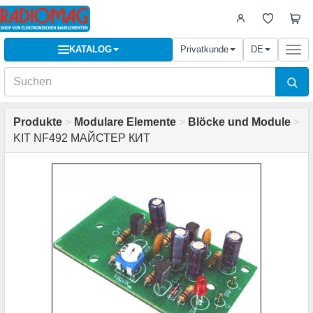
KATALOG
Privatkunde
DE
Togg
navi
Produkte
>
Modulare Elemente
>
Blöcke und Module
>
KIT NF492 МАЙСТЕР КИТ