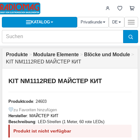
KATALOG
Privatkunde
DE
Togg
navi
Produkte
>
Modulare Elemente
>
Blöcke und Module
>
KIT NM1112RED МАЙСТЕР КИТ
KIT NM1112RED МАЙСТЕР КИТ
Produktcode
: 24603
zu Favoriten hinzufügen
Hersteller
:
МАЙСТЕР КИТ
Beschreibung
: LED-Streifen (1 Meter, 60 rote LEDs)
Produkt ist nicht verfügbar