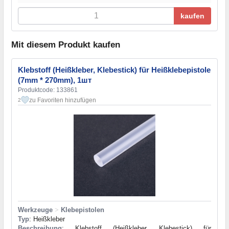
kaufen
Mit diesem Produkt kaufen
Klebstoff (Heißkleber, Klebestick) für Heißklebepistole
(7mm * 270mm), 1шт
Produktcode: 133861
zu Favoriten hinzufügen
2
Werkzeuge
>
Klebepistolen
Typ
: Heißkleber
Beschreibung
: Klebstoff (Heißkleber, Klebestick) für