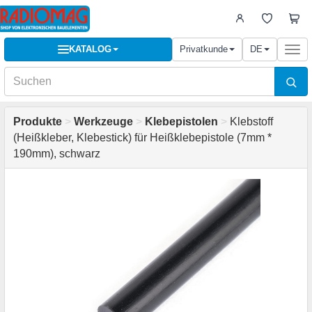
KATALOG
Privatkunde
DE
Togg
navi
Produkte
>
Werkzeuge
>
Klebepistolen
>
Klebstoff
(Heißkleber, Klebestick) für Heißklebepistole (7mm *
190mm), schwarz