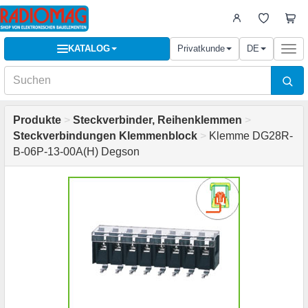
KATALOG
Privatkunde
DE
Togg
navi
Produkte
>
Steckverbinder, Reihenklemmen
>
Steckverbindungen Klemmenblock
>
Klemme DG28R-
B-06P-13-00A(H) Degson