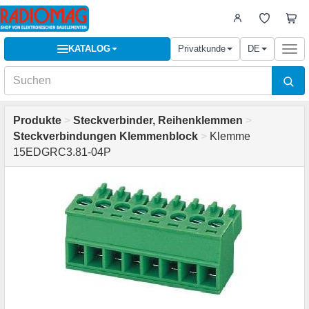
KATALOG
Privatkunde
DE
Togg
navi
Produkte
>
Steckverbinder, Reihenklemmen
>
Steckverbindungen Klemmenblock
>
Klemme
15EDGRC3.81-04P