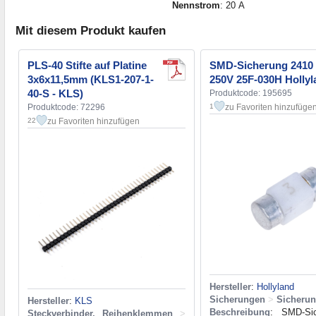
Nennstrom
: 20 А
Mit diesem Produkt kaufen
PLS-40 Stifte auf Platine
SMD-Sicherung 2410
3x6x11,5mm (KLS1-207-1-
250V 25F-030H Hollyl
40-S - KLS)
Produktcode: 195695
Produktcode: 72296
zu Favoriten hinzufüge
1
zu Favoriten hinzufügen
22
Hersteller
:
Hollyland
Sicherungen
>
Sicheru
Hersteller
:
KLS
Beschreibung
: SMD-Si
Steckverbinder, Reihenklemmen
>