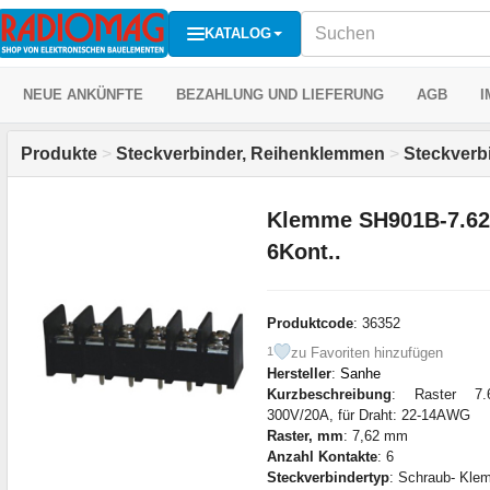
KATALOG
NEUE ANKÜNFTE
BEZAHLUNG UND LIEFERUNG
AGB
I
Produkte
>
Steckverbinder, Reihenklemmen
>
Steckver
Klemme SH901B-7.62
6Kont..
Produktcode
: 36352
zu Favoriten hinzufügen
1
Hersteller
:
Sanhe
Kurzbeschreibung
: Raster 7.
300V/20A, für Draht: 22-14AWG
Raster, mm
: 7,62 mm
Anzahl Kontakte
: 6
Steckverbindertyp
: Schraub- Klem