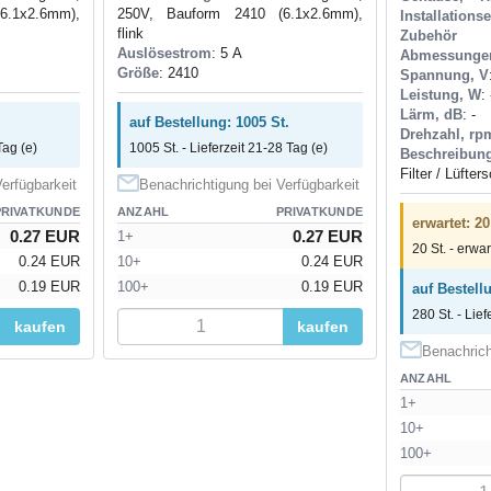
6.1x2.6mm),
250V, Bauform 2410 (6.1x2.6mm),
Installations
flink
Zubehör
Auslösestrom
: 5 А
Abmessunge
Größe
: 2410
Spannung, V
Leistung, W
: 
Lärm, dB
: -
auf Bestellung: 1005 St.
Drehzahl, rp
Tag (e)
1005 St. - Lieferzeit 21-28 Tag (e)
Beschreibun
Filter / Lüfter
erfügbarkeit
Benachrichtigung bei Verfügbarkeit
PRIVATKUNDE
ANZAHL
PRIVATKUNDE
erwartet: 20
0.27 EUR
0.27 EUR
1+
20 St. - erwar
0.24 EUR
10+
0.24 EUR
0.19 EUR
100+
0.19 EUR
auf Bestell
280 St. - Lief
kaufen
kaufen
Benachrich
ANZAHL
1+
10+
100+