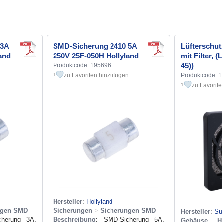
 3A
SMD-Sicherung 2410 5A
Lüfterschut
and
250V 25F-050H Hollyland
mit Filter,
45))
Produktcode: 195696
n
zu Favoriten hinzufügen
Produktcode: 
1
zu Favorit
1
Hersteller
:
Hollyland
ngen SMD
Sicherungen
>
Sicherungen SMD
Hersteller
:
Su
cherung 3A,
Beschreibung
: SMD-Sicherung 5A,
Gehäuse, H