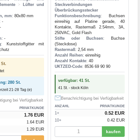
elemente
>
Lüfter und
Steckverbindungen
Überbrückungsstecker
n, mm
: 80x80 mm
Funktionsbeschreibung
: Buchsen
: -
einreihig auf Platine gerade, 40
-
Kontakte, Rastermaß 2.54mm, 3A,
250VAC, Gold Flash
m
: -
Stifte oder Buchsen
: Buchse
g
: Kunststoffgitter mit
(Steckdose)
schutz
Rastermaß
: 2,54 mm
Anzahl Reihen
: einreihig
Anzahl Kontakte
: 40
 St.
UKTZED-Code
: 8536 69 90 90
tet
verfügbar: 41 St.
ung: 280 St.
41 St. - stock Köln
erzeit 21-28 Tag (e)
Benachrichtigung bei Verfügbarkeit
tigung bei Verfügbarkeit
ANZAHL
PRIVATKUNDE
PRIVATKUNDE
0.52 EUR
1+
1.76 EUR
10+
0.42 EUR
1.64 EUR
1.29 EUR
kaufen