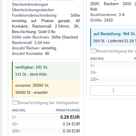
250V, Bauform 2410 (
Steckverbindungen
flink
Überbrückungsstecker
Auslösestrom
: 3 А
Funktionsbeschreibung
: Stifte
Größe
: 2410
einreihig auf Platine gerade, 40
Kontakte, Rastermaß 2.54mm, 3A,
Beschichtung: Gold 0.8u
auf Bestellung: 564 St.
Stifte oder Buchsen
: Stifte (Stecker)
564 St. - Lieferzeit 21-28 
Rastermaß
: 2,54 mm
Anzahl Reihen
: einreihig
Benachrichtigung bei V
Anzahl Kontakte
: 40
ANZAHL
1+
verfügbar: 141 St.
10+
141 St. - stock Köln
100+
erwartet: 30000 St.
30000 St. - erwartet
Benachrichtigung bei Verfügbarkeit
ANZAHL
PRIVATKUNDE
0.29 EUR
1+
10+
0.24 EUR
100+
0.19 EUR