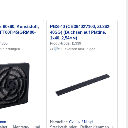
z 80x80, Kunststoff,
PBS-40 (CB39402V100, ZL262-
 (LFT80FI45(GRM80-
40SG) (Buchsen auf Platine,
1х40, 2,54мм)
14805
Produktcode: 11339
en hinzufügen
zu Favoriten hinzufügen
15
non
Hersteller
:
CviLux / Ninigi
alter, Montage- und
Steckverbinder, Reihenklemmen
>