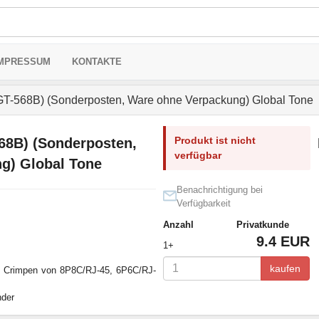
MPRESSUM
KONTAKTE
T-568B) (Sonderposten, Ware ohne Verpackung) Global Tone
Produkt ist nicht
68B) (Sonderposten,
verfügbar
g) Global Tone
Benachrichtigung bei
Verfügbarkeit
Anzahl
Privatkunde
9.4 EUR
1+
kaufen
m Crimpen von 8P8C/RJ-45, 6P6C/RJ-
nder