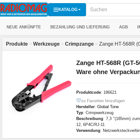
KATALOG
NEUE ANKÜNFTE
BEZAHLUNG UND LIEFERUNG
AGB
I
Produkte
>
Werkzeuge
>
Crimpzange
>
Zange HT-568R (G
Zange HT-568R (GT-5
Ware ohne Verpackun
Produktcode
: 186621
zu Favoriten hinzufügen
Hersteller
:
Global Tone
Typ
: Crimpwerkzeug
Beschreibung
: 7,3 "(185mm) zu
12, 6P4C/RJ-11
Verwendung
: Netzwerksteckverbi