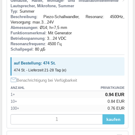
Gehäuse, Halter, Montage- und Installationselemente
>
Lautsprecher, Mikrofone, Summer
Typ
: Summer
Beschreibung
: Piezo-Schallwandler, Resonanz: 4500Hz,
Versorgung: max.3...24V
Abmessungen
: Ø14; h=7,5 mm
Funktionsmerkmal
: Mit Generator
Betriebsspannung
: 3...24 VDC
Resonanzfrequenz
: 4500 Гц
Schallpegel
: 80 дБ
auf Bestellung: 474 St.
474 St. - Lieferzeit 21-28 Tag (e)
Benachrichtigung bei Verfügbarkeit
ANZAHL
PRIVATKUNDE
0.94 EUR
1+
10+
0.84 EUR
100+
0.76 EUR
kaufen