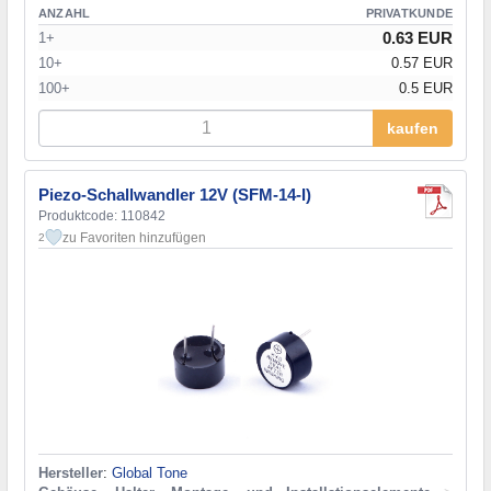
ANZAHL
PRIVATKUNDE
0.63 EUR
1+
10+
0.57 EUR
100+
0.5 EUR
kaufen
Piezo-Schallwandler 12V (SFM-14-I)
Produktcode: 110842
zu Favoriten hinzufügen
2
Hersteller
:
Global Tone