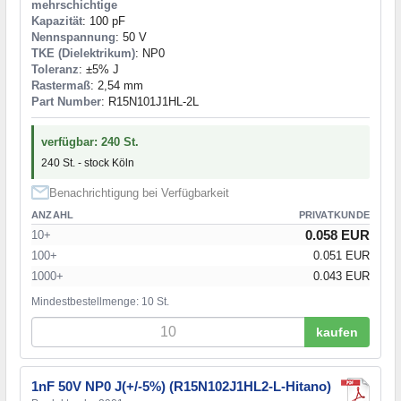
mehrschichtige
Kapazität
: 100 pF
Nennspannung
: 50 V
TKE (Dielektrikum)
: NP0
Toleranz
: ±5% J
Rastermaß
: 2,54 mm
Part Number
: R15N101J1HL-2L
verfügbar: 240 St.
240 St. - stock Köln
Benachrichtigung bei Verfügbarkeit
ANZAHL
PRIVATKUNDE
0.058 EUR
10+
100+
0.051 EUR
1000+
0.043 EUR
Mindestbestellmenge: 10 St.
kaufen
1nF 50V NP0 J(+/-5%) (R15N102J1HL2-L-Hitano)