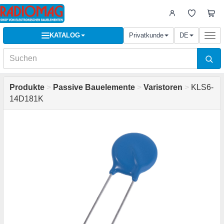
KATALOG
Privatkunde
DE
Togg
navi
Produkte
>
Passive Bauelemente
>
Varistoren
>
KLS6-
14D181K