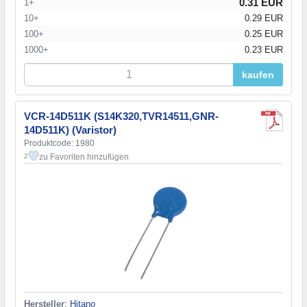
0.31 EUR
1+
10+
0.29 EUR
100+
0.25 EUR
1000+
0.23 EUR
kaufen
VCR-14D511K (S14K320,TVR14511,GNR-
14D511K) (Varistor)
Produktcode: 1980
zu Favoriten hinzufügen
2
Hersteller
:
Hitano