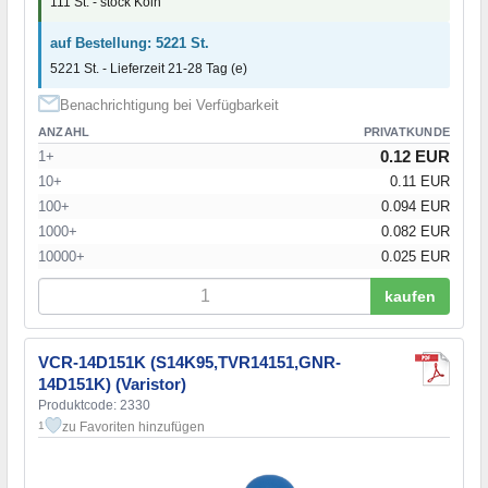
111 St. - stock Köln
auf Bestellung: 5221 St.
5221 St. - Lieferzeit 21-28 Tag (e)
Benachrichtigung bei Verfügbarkeit
ANZAHL
PRIVATKUNDE
0.12 EUR
1+
10+
0.11 EUR
100+
0.094 EUR
1000+
0.082 EUR
10000+
0.025 EUR
kaufen
VCR-14D151K (S14K95,TVR14151,GNR-
14D151K) (Varistor)
Produktcode: 2330
zu Favoriten hinzufügen
1