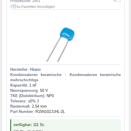
Produktcode: 2901
zu Favoriten hinzufügen
2
Hersteller
:
Hitano
Kondensatoren keramische
>
Kondensatoren keramische
mehrschichtige
Kapazität
: 1 nF
Nennspannung
: 50 V
TKE (Dielektrikum)
: NP0
Toleranz
: ±5% J
Rastermaß
: 2,54 mm
Part Number
: R15N102J1HL-2L
verfügbar: 111 St.