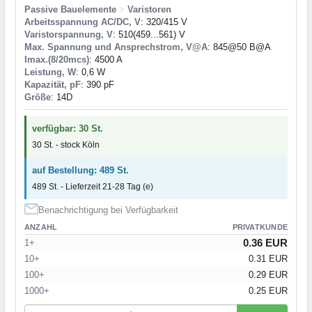
Passive Bauelemente
>
Varistoren
Arbeitsspannung AC/DC, V
: 320/415 V
Varistorspannung, V
: 510(459...561) V
Max. Spannung und Ansprechstrom, V@A
: 845@50 B@A
Imax.(8/20mcs)
: 4500 A
Leistung, W
: 0,6 W
Kapazität, pF
: 390 pF
Größe
: 14D
verfügbar: 30 St.
30 St. - stock Köln
auf Bestellung: 489 St.
489 St. - Lieferzeit 21-28 Tag (e)
Benachrichtigung bei Verfügbarkeit
ANZAHL
PRIVATKUNDE
0.36 EUR
1+
10+
0.31 EUR
100+
0.29 EUR
1000+
0.25 EUR