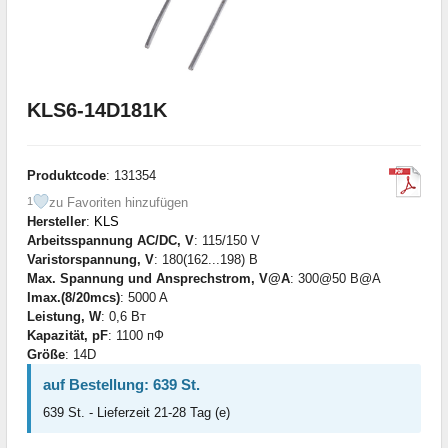
KLS6-14D181K
Produktcode
: 131354
zu Favoriten hinzufügen
1
Hersteller
:
KLS
Arbeitsspannung AC/DC, V
: 115/150 V
Varistorspannung, V
: 180(162...198) В
Max. Spannung und Ansprechstrom, V@A
: 300@50 B@A
Imax.(8/20mcs)
: 5000 A
Leistung, W
: 0,6 Вт
Kapazität, pF
: 1100 пФ
Größe
: 14D
auf Bestellung: 639 St.
639 St. - Lieferzeit 21-28 Tag (e)