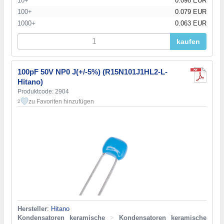
10+
0.098 EUR
100+
0.079 EUR
1000+
0.063 EUR
kaufen
100pF 50V NP0 J(+/-5%) (R15N101J1HL2-L-
Hitano)
Produktcode: 2904
zu Favoriten hinzufügen
2
Hersteller
:
Hitano
Kondensatoren keramische
>
Kondensatoren keramische