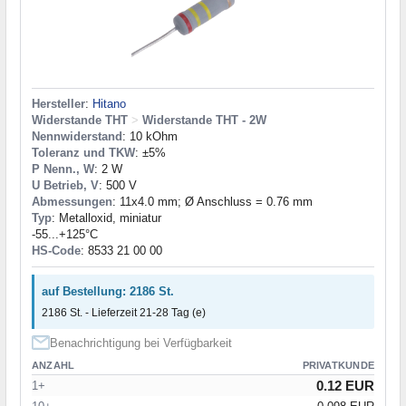
Hersteller
:
Hitano
Widerstande THT
>
Widerstande THT - 2W
Nennwiderstand
: 10 kOhm
Toleranz und TKW
: ±5%
P Nenn., W
: 2 W
U Betrieb, V
: 500 V
Abmessungen
: 11x4.0 mm; Ø Anschluss = 0.76 mm
Typ
: Metalloxid, miniatur
-55...+125°C
HS-Code
: 8533 21 00 00
auf Bestellung: 2186 St.
2186 St. - Lieferzeit 21-28 Tag (e)
Benachrichtigung bei Verfügbarkeit
ANZAHL
PRIVATKUNDE
0.12 EUR
1+