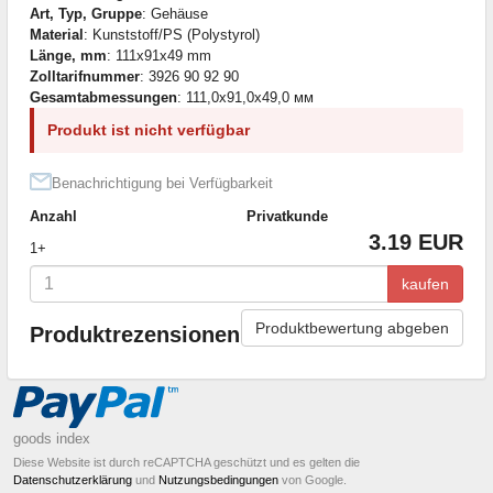
Art, Typ, Gruppe
: Gehäuse
Material
: Kunststoff/PS (Polystyrol)
Länge, mm
: 111x91x49 mm
Zolltarifnummer
: 3926 90 92 90
Gesamtabmessungen
: 111,0x91,0x49,0 мм
Produkt ist nicht verfügbar
Benachrichtigung bei Verfügbarkeit
Anzahl
Privatkunde
3.19 EUR
1+
kaufen
Produktbewertung abgeben
Produktrezensionen
goods index
Diese Website ist durch reCAPTCHA geschützt und es gelten die
Datenschutzerklärung
und
Nutzungsbedingungen
von Google.