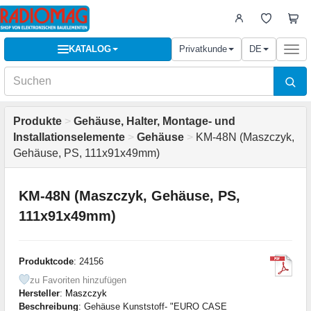
KATALOG
Privatkunde
DE
Togg
navi
Produkte
>
Gehäuse, Halter, Montage- und
Installationselemente
>
Gehäuse
>
KM-48N (Maszczyk,
Gehäuse, PS, 111x91x49mm)
KM-48N (Maszczyk, Gehäuse, PS,
111x91x49mm)
Produktcode
: 24156
zu Favoriten hinzufügen
Hersteller
:
Maszczyk
Beschreibung
: Gehäuse Kunststoff- "EURO CASE