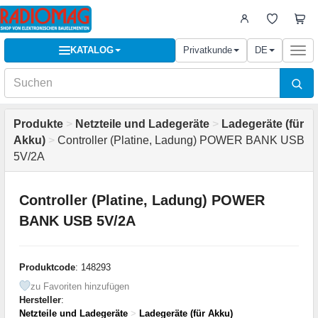
KATALOG
Privatkunde
DE
Togg
navi
Produkte
>
Netzteile und Ladegeräte
>
Ladegeräte (für
Akku)
>
Controller (Platine, Ladung) POWER BANK USB
5V/2A
Controller (Platine, Ladung) POWER
BANK USB 5V/2A
Produktcode
: 148293
zu Favoriten hinzufügen
Hersteller
:
Netzteile und Ladegeräte
>
Ladegeräte (für Akku)