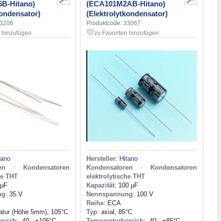
B-Hitano)
(ECA101M2AB-Hitano)
kondensator)
(Elektrolytkondensator)
43206
Produktcode: 33067
n hinzufügen
zu Favoriten hinzufügen
tano
Hersteller
:
Hitano
en
>
Kondensatoren
Kondensatoren
>
Kondensatoren
he THT
elektrolytische THT
 µF
Kapazität
: 100 µF
ng
: 35 V
Nennspannung
: 100 V
Reihe
: ECA
iatur (Höhe 5mm), 105°C
Typ
: axial, 85°C
reich
: -40...+105°C
Temperaturbereich
: -40...+85°C