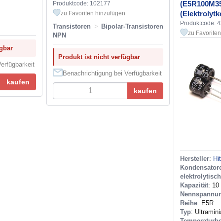
(E5R100M35
Produktcode: 102177
(Elektrolyt
zu Favoriten hinzufügen
Produktcode: 
Transistoren
>
Bipolar-Transistoren
zu Favorite
NPN
ügbar
Produkt ist nicht verfügbar
erfügbarkeit
Benachrichtigung bei Verfügbarkeit
kaufen
kaufen
Hersteller
:
Hi
Kondensator
elektrolytisc
Kapazität
: 10
Nennspannu
Reihe
: E5R
Typ
: Ultramin
Temperaturbe