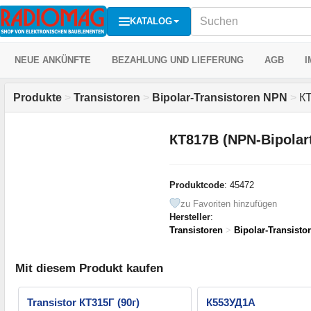
KATALOG
NEUE ANKÜNFTE
BEZAHLUNG UND LIEFERUNG
AGB
I
Produkte
>
Transistoren
>
Bipolar-Transistoren NPN
>
КТ
КТ817В (NPN-Bipolart
Produktcode
: 45472
zu Favoriten hinzufügen
Hersteller
:
Transistoren
>
Bipolar-Transisto
Mit diesem Produkt kaufen
Transistor КТ315Г (90г)
К553УД1А