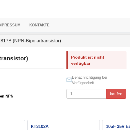
MPRESSUM
KONTAKTE
817В (NPN-Bipolartransistor)
Produkt ist nicht
ransistor)
verfügbar
Benachrichtigung bei
Verfügbarkeit
kaufen
ren NPN
КТ3102А
10uF 35V 