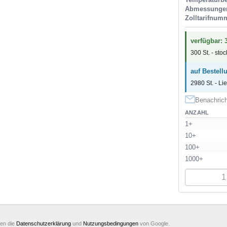
Abmessunge
Zolltarifnum
verfügbar: 
300 St. - sto
auf Bestell
2980 St. - Li
Benachrich
ANZAHL
1+
10+
100+
1000+
ten die
Datenschutzerklärung
und
Nutzungsbedingungen
von Google.