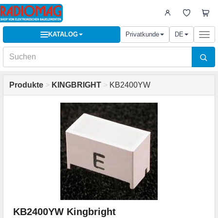
KATALOG
Privatkunde
DE
Togg
navi
Produkte
>
KINGBRIGHT
>
KB2400YW
KB2400YW Kingbright