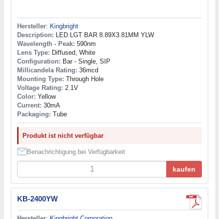
Hersteller
:
Kingbright
Description:
LED LGT BAR 8.89X3.81MM YLW
Wavelength - Peak:
590nm
Lens Type:
Diffused, White
Configuration:
Bar - Single, SIP
Millicandela Rating:
36mcd
Mounting Type:
Through Hole
Voltage Rating:
2.1V
Color:
Yellow
Current:
30mA
Packaging:
Tube
Produkt ist nicht verfügbar
Benachrichtigung bei Verfügbarkeit
kaufen
KB-2400YW
Hersteller
:
Kingbright Corporation