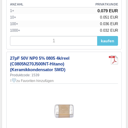
ANZAHL
PRIVATKUNDE
0.079 EUR
1+
10+
0.051 EUR
100+
0.036 EUR
1000+
0.032 EUR
kaufen
27pF 50V NP0 5% 0805 4k/reel
(C0805N270J500NT-Hitano)
(Keramikkondensator SMD)
Produktcode: 1539
zu Favoriten hinzufügen
1