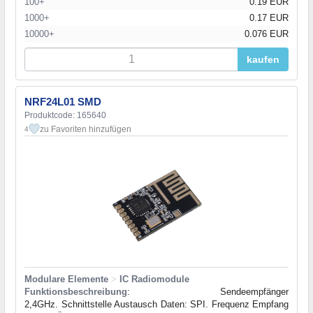
100+
0.19 EUR
1000+
0.17 EUR
10000+
0.076 EUR
kaufen
NRF24L01 SMD
Produktcode: 165640
zu Favoriten hinzufügen
4
Modulare Elemente
>
IC Radiomodule
Funktionsbeschreibung
: Sendeempfänger
2,4GHz. Schnittstelle Austausch Daten: SPI. Frequenz Empfang