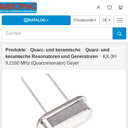
KATALOG
Privatkunde
DE
Togg
navi
Produkte
>
Quarz- und keramische
>
Quarz- und
keramische Resonatoren und Generatoren
>
KX-3H
9.2160 MHz (Quarzresonator) Geyer