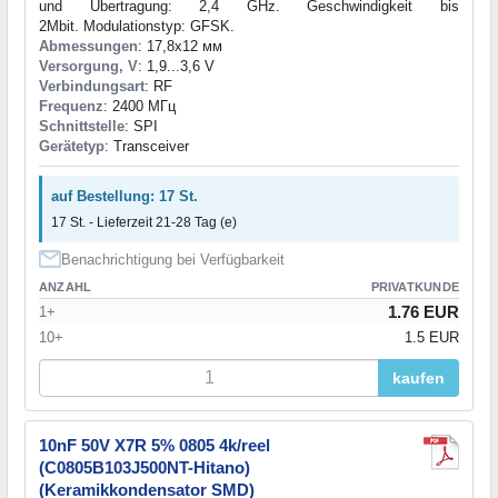
und Übertragung: 2,4 GHz. Geschwindigkeit bis
2Mbit. Modulationstyp: GFSK.
Abmessungen
: 17,8x12 мм
Versorgung, V
: 1,9...3,6 V
Verbindungsart
: RF
Frequenz
: 2400 МГц
Schnittstelle
: SPI
Gerätetyp
: Transceiver
auf Bestellung: 17 St.
17 St. - Lieferzeit 21-28 Tag (e)
Benachrichtigung bei Verfügbarkeit
ANZAHL
PRIVATKUNDE
1.76 EUR
1+
10+
1.5 EUR
kaufen
10nF 50V X7R 5% 0805 4k/reel
(C0805B103J500NT-Hitano)
(Keramikkondensator SMD)