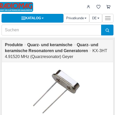
KATALOG
Privatkunde
DE
Togg
navi
Produkte
>
Quarz- und keramische
>
Quarz- und
keramische Resonatoren und Generatoren
>
KX-3HT
4.91520 MHz (Quarzresonator) Geyer