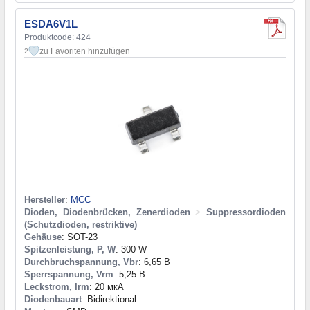
ESDA6V1L
Produktcode: 424
zu Favoriten hinzufügen
2
Hersteller
:
MCC
Dioden, Diodenbrücken, Zenerdioden
>
Suppressordioden
(Schutzdioden, restriktive)
Gehäuse
: SOT-23
Spitzenleistung, P, W
: 300 W
Durchbruchspannung, Vbr
: 6,65 В
Sperrspannung, Vrm
: 5,25 В
Leckstrom, Irm
: 20 мкА
Diodenbauart
: Bidirektional