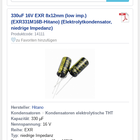
330uF 16V EXR 8x12mm (low imp.)
(EXR331M16B-Hitano) (Elektrolytkondensator,
niedrige Impedanz)
Produktcode: 14111
zu Favoriten hinzufügen
Hersteller
:
Hitano
Kondensatoren
>
Kondensatoren elektrolytische THT
Kapazität
: 330 µF
Nennspannung
: 16 V
Reihe
: EXR
Typ
: niedrige Impedanz