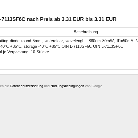
-7113SF6C nach Preis ab 3.31 EUR bis 3.31 EUR
Beschreibung
iting diode round 5mm; waterclear; wavelenght: 860nm 80mW; IF=50mA; V
-40°C +85°C, storage -40°C +85°C OIN L-7113SF6C OIN L-7113SF6C
l je Verpackung: 10 Stücke
ten die
Datenschutzerklärung
und
Nutzungsbedingungen
von Google.