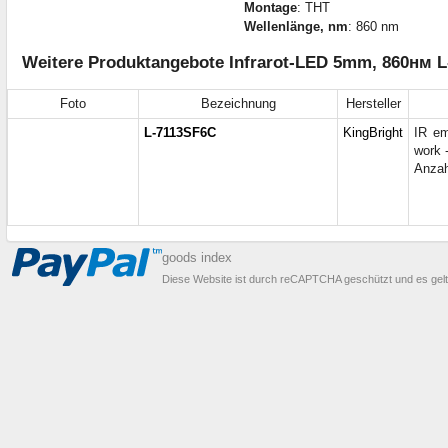
Montage
: THT
Wellenlänge, nm
: 860 nm
Weitere Produktangebote Infrarot-LED 5mm, 860нм L
Foto
Bezeichnung
Hersteller
L-7113SF6C
KingBright
IR em
work 
Anzah
goods index
Diese Website ist durch reCAPTCHA geschützt und es gel