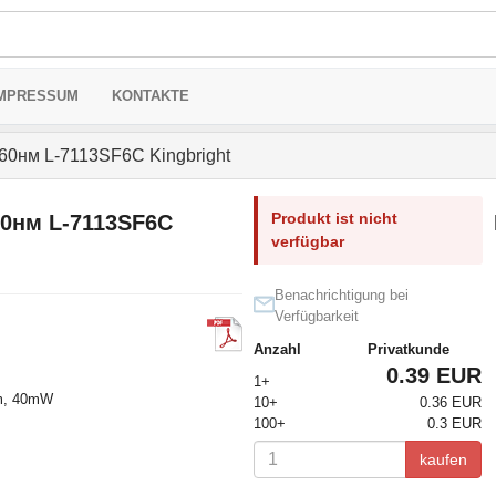
MPRESSUM
KONTAKTE
860нм L-7113SF6C Kingbright
Produkt ist nicht
60нм L-7113SF6C
verfügbar
Benachrichtigung bei
Verfügbarkeit
Anzahl
Privatkunde
0.39 EUR
1+
nm, 40mW
10+
0.36 EUR
100+
0.3 EUR
kaufen