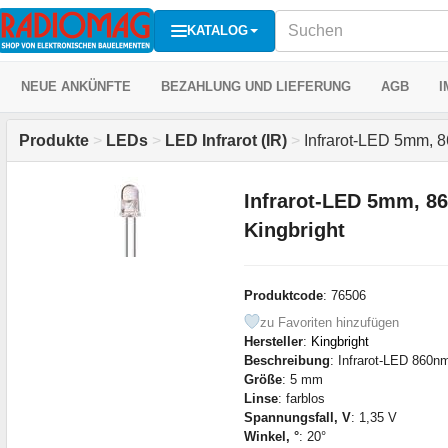
KATALOG
NEUE ANKÜNFTE
BEZAHLUNG UND LIEFERUNG
AGB
I
Produkte
>
LEDs
>
LED Infrarot (IR)
>
Infrarot-LED 5mm, 
Infrarot-LED 5mm, 8
Kingbright
Produktcode
: 76506
zu Favoriten hinzufügen
Hersteller
:
Kingbright
Beschreibung
: Infrarot-LED 860
Größe
: 5 mm
Linse
: farblos
Spannungsfall, V
: 1,35 V
Winkel, °
: 20°