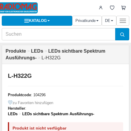
KATALOG
Privatkunde
DE
Togg
navi
Produkte
>
LEDs
>
LEDs sichtbare Spektrum
Ausführungs-
>
L-H322G
L-H322G
Produktcode
: 104296
zu Favoriten hinzufügen
Hersteller
:
LEDs
>
LEDs sichtbare Spektrum Ausführungs-
Produkt ist nicht verfügbar