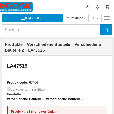
KATALOG
Privatkunde
DE
Togg
navi
Produkte
>
Verschiedene Bauteile
>
Verschiedene
Bauteile 2
>
LA47515
LA47515
Produktcode
: 63404
zu Favoriten hinzufügen
Hersteller
:
Verschiedene Bauteile
>
Verschiedene Bauteile 2
Produkt ist nicht verfügbar