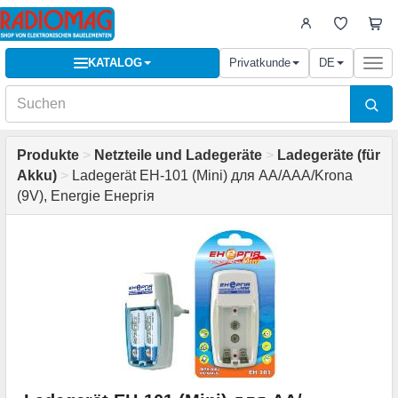
KATALOG
Privatkunde
DE
Togg
navi
Produkte
>
Netzteile und Ladegeräte
>
Ladegeräte (für
Akku)
>
Ladegerät EH-101 (Mini) для АА/ААА/Krona
(9V), Energie Енергія