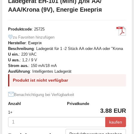
Ladegerät EH-101 (Mini) для АА/
ААА/Krona (9V), Energie Енергія
Produktcode
: 25725
zu Favoriten hinzufügen
Hersteller
:
Енергія
Beschreibung
: Ladegerät für 1 -2 Stück AA oder AAA oder "Krona
U ein.
: 220 VAC
U aus.
: 1,2 / 9 V
Strom aus.
: 150 mA/18 mA
Ausführung
: Intelligentes Ladegerät
Produkt ist nicht verfügbar
Benachrichtigung bei Verfügbarkeit
Anzahl
Privatkunde
3.88 EUR
1+
kaufen
Produktbewertung abgeben